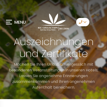
MENU
Kommunikation
Auszeichnungen
Whatsapp
und Zertifikate
Telegram
Messenger
Machen Sie Ihren Urlaub unvergesslich mit
besonderen Veranstaltungen in unseren Hotels;
Wir rufen an
Lassen Sie angenehme Erinnerungen
zusammenkommen und Ihren angenehmen
Email
Aufenthalt bereichern.