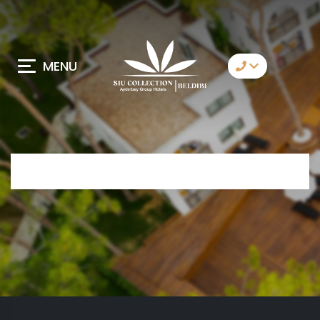
MENU
Kommunikation
Whatsapp
Telegram
Messenger
Wir rufen an
Email