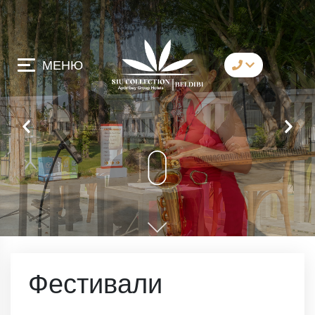
МЕНЮ
коммуникация
Whatsapp
Telegram
Messenger
давай позвоним
имейл
Фестивали