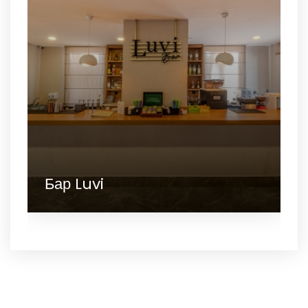
Бар Luvi
Спа и велнес