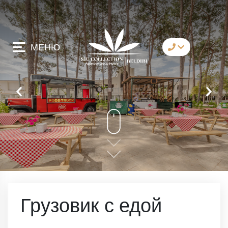
МЕНЮ
коммуникация
Whatsapp
Telegram
Messenger
давай позвоним
имейл
Грузовик с едой