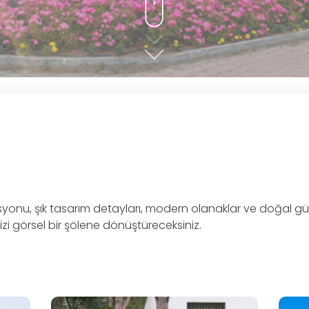
u, şık tasarım detayları, modern olanaklar ve doğal güzel
zi görsel bir şölene dönüştüreceksiniz.