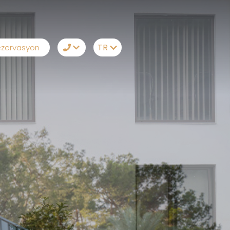
TR
zervasyon
TR
+90242 524 50 68
EN
Whatsapp
RU
Telegram
DE
Messenger
Sizi Arayalım
E-Posta