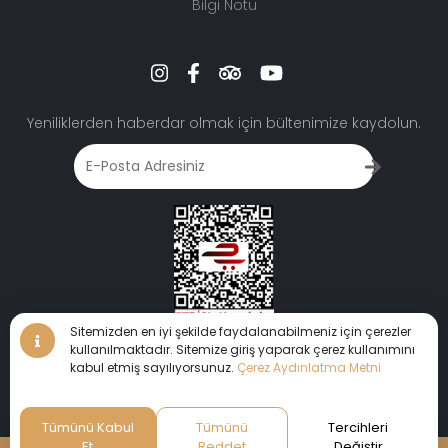
Bilgi Notu
Yeniliklerden haberdar olmak için bültenimize kaydolun.
Sitemizden en iyi şekilde faydalanabilmeniz için çerezler
kullanılmaktadır. Sitemize giriş yaparak çerez kullanımını
Sanal Tur • Sanal Tur •
kabul etmiş sayılıyorsunuz.
Çerez Aydınlatma Metni
360°
•
Sanal Tur
Sanal Tur
•
Tümünü Kabul
Tümünü
Tercihleri
Sizleri de huzuru ve eğlenceyi bir arada yaşayacağınız bu
Et
Reddet
Değiştir