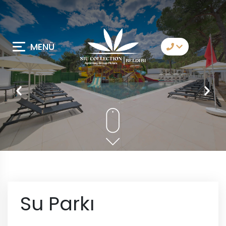
MENÜ
Bize Ulaşın
Whatsapp
Telegram
Messenger
Sizi Arayalım
E-Posta
Su Parkı