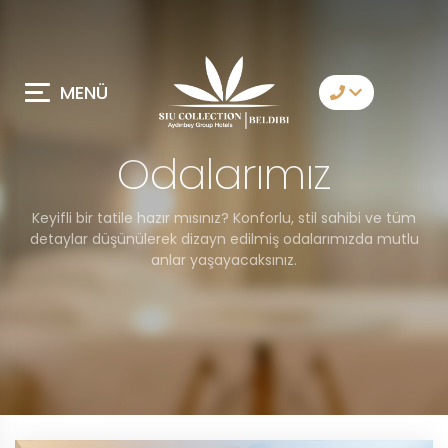
MENÜ
Bize Ulaşın
Odalarımız
Whatsapp
Keyifli bir tatile hazır mısınız? Konforlu, stil sahibi ve tüm
Telegram
detaylar düşünülerek dizayn edilmiş odalarımızda mutlu
anlar yaşayacaksınız.
Messenger
Sizi Arayalım
E-Posta