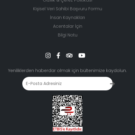
Gizlilik & Çerez Politikası
Kişisel Veri Sahibi Başvuru Formu
İnsan Kaynakları
Acentalar İçin
Bilgi Notu
Yeniliklerden haberdar olmak için bültenimize kaydolun.